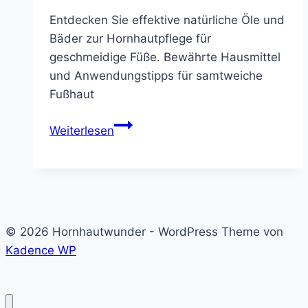
Entdecken Sie effektive natürliche Öle und
Bäder zur Hornhautpflege für
geschmeidige Füße. Bewährte Hausmittel
und Anwendungstipps für samtweiche
Fußhaut
Natürliche
Weiterlesen
Öle
und
Bäder
zur
Hornhautpflege
© 2026 Hornhautwunder - WordPress Theme von
Kadence WP